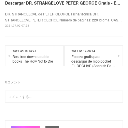
Descargar DR. STRANGELOVE PETER GEORGE Gratis - EPUB, PDF y MOBI
DR. STRANGELOVE de PETER GEORGE Ficha técnica DR.
STRANGELOVE PETER GEORGE Número de páginas: 220 Idioma: CAS…
2021.07.02 07:23
2021.03.18 10:41
2021.03.14 08:14
Best free downloadable
Ebooks gratis para
books The How Not to Die
descargar de mobipocket
EL DECLIVE (Spanish Ed…
0
コメント