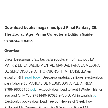
Download books magazines ipad Final Fantasy XII:
The Zodiac Age: Prima Collector's Edition Guide
9780744018325
Overview
Links: Descargas gratuitas para ebooks en formato pdf. LA
MATRIZ DE LA SALUD MENTAL: MANUAL PARA LA MEJORA
DE SERVICIOS de G. THORNICROFT, M. TANSELLA en
español RTF
read book
, Descarga gratuita de libros electrónicos
para iphone 3g MANUAL DE NEUMOLOGIA PEDIATRICA
9788498353105
pdf
, Textbook download torrent I Wrote This for
You and Only You 9781449497026 ePub DJVU in English
pdf
,
Electronics books download free pdf Nerves of Steel: How I
Followed My Dreams, Earned My Wings, and Faced My