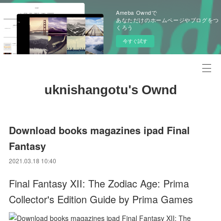
Ameba Owndで
あなただけのホームページやブログをつ
くろう
今すぐ試す
uknishangotu's Ownd
Download books magazines ipad Final
Fantasy
2021.03.18 10:40
Final Fantasy XII: The Zodiac Age: Prima
Collector's Edition Guide by Prima Games