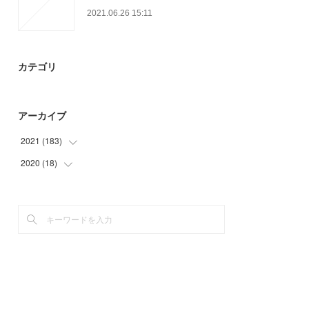
2021.06.26 15:11
カテゴリ
アーカイブ
2021
(
183
)
2020
(
18
(
3
)
)
(
56
)
(
9
)
(
35
)
(
9
)
(
18
)
(
33
)
(
21
)
(
17
)